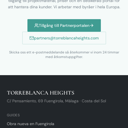
tillgång till projektmaterial, priser och en dedikerad portal för
att hantera dina kunder. Vi arbetar med byråer i hela Europa.
Tillgång till Partnerportalen
partners@torreblancaheights.com
Skicka oss ett e-postmeddelande så återkommer vi inom 24 timmar
med åtkomstuppgifter.
TORREBLANCA HEIGHTS
C/ Pensamiento, 69 Fuengirola, Málaga · Costa del Sol
GUIDES
Obra nueva en Fuengirola