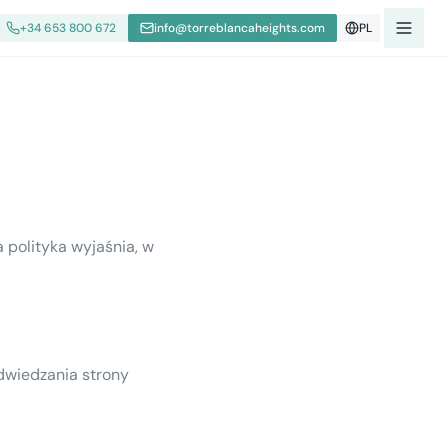
+34 653 800 672
info@torreblancaheights.com
PL
 polityka wyjaśnia, w
dwiedzania strony