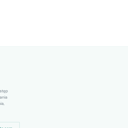
ostęp
ania
ia,