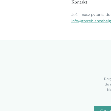
Kontakt
Jeśli masz pytania do
info@torreblancahei
Dołą
do 
kl