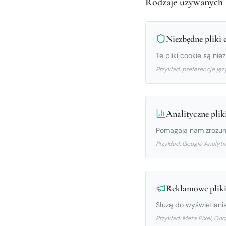
Rodzaje używanych 
Niezbędne pliki 
Te pliki cookie są ni
Przykład: preferencje jęz
Analityczne plik
Pomagają nam zrozumi
Przykład: Google Analyti
Reklamowe pliki
Służą do wyświetlani
Przykład: Meta Pixel, Goo