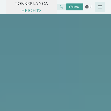
TORREBLANCA
Email
ES
HEIGHTS
Agencias Colaboradoras
+34 653 800 672